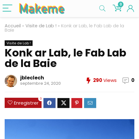
0
Accueil
»
Visite de Lab !
»
Konk ar Lab, le Fab Lab de la
Baie
Visite de Lab !
Konk ar Lab, le Fab Lab
de la Baie
jbleclech
290
Views
0
septembre 24, 2020
0
Enregistrer