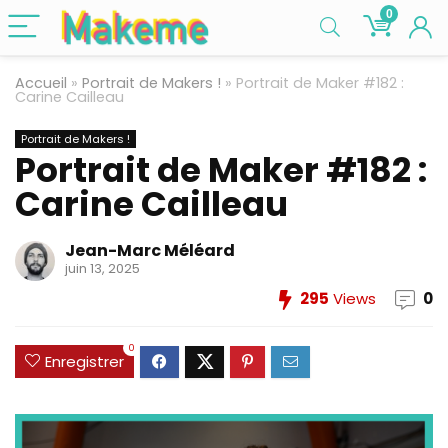
0
Accueil
»
Portrait de Makers !
»
Portrait de Maker #182 :
Carine Cailleau
Portrait de Makers !
Portrait de Maker #182 :
Carine Cailleau
Jean-Marc Méléard
juin 13, 2025
295
Views
0
0
Enregistrer