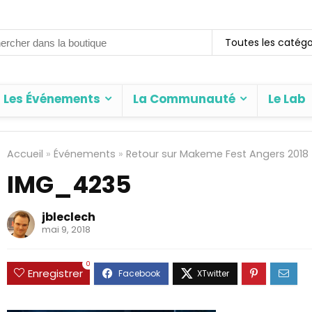
rch
Toutes les catégo
Les Événements
La Communauté
Le Lab
Accueil
»
Événements
»
Retour sur Makeme Fest Angers 2018 
IMG_4235
jbleclech
mai 9, 2018
0
Enregistrer