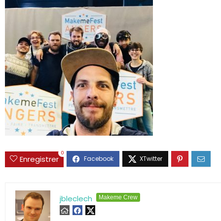
0
Enregistrer
jbleclech
Makeme Crew