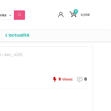
0
0,00
€
ries
L’actualité
!
»
IMG_4235
9
Views
0