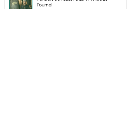
Fournel
Makeme
Makeme Events
Makeme Family
Makeme Le Mag
Makeme Shop
Règles du site
Mentions Légales
Données Personnelles