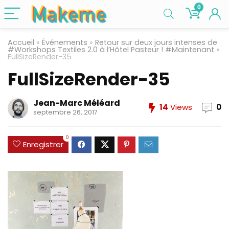
0
Accueil
»
Événements
»
Retour sur deux jours intenses de
#Workshops Textiles 2.0 à l’Hôtel Pasteur ! #Maintenant
»
FullSizeRender-35
FullSizeRender-35
Jean-Marc Méléard
14
Views
0
septembre 26, 2017
0
Enregistrer