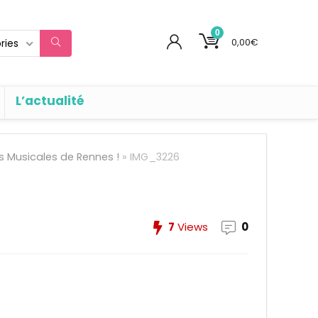
0
0,00
€
ries
L’actualité
ns Musicales de Rennes !
»
IMG_3226
7
Views
0