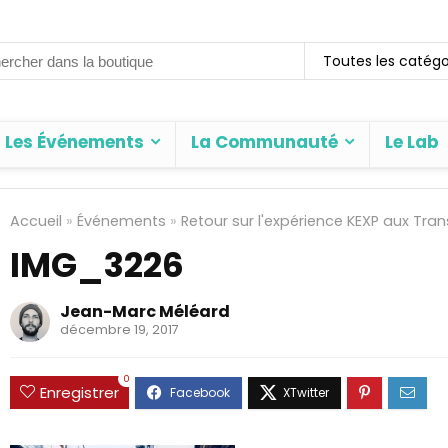
rch
Toutes les catégo
Les Événements
La Communauté
Le Lab
Accueil
»
Événements
»
Retour sur l'expérience KEXP aux Tra
IMG_3226
Jean-Marc Méléard
décembre 19, 2017
0
Enregistrer