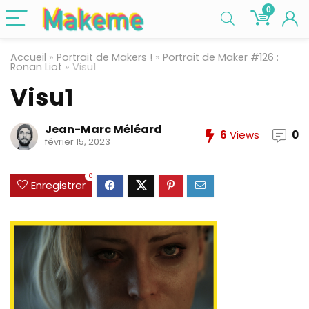
0
Accueil
»
Portrait de Makers !
»
Portrait de Maker #126 :
Ronan Liot
»
Visu1
Visu1
Jean-Marc Méléard
6
Views
0
février 15, 2023
0
Enregistrer