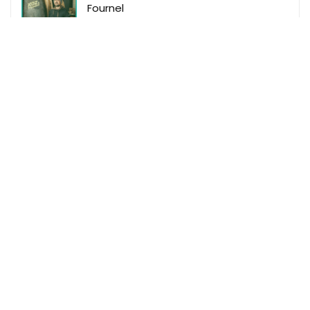
Fournel
Makeme
Makeme Events
Makeme Family
Makeme Le Mag
Makeme Shop
Règles du site
Mentions Légales
Données Personnelles