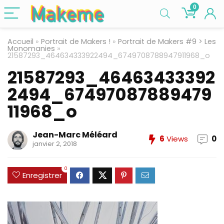
0
Accueil
»
Portrait de Makers !
»
Portrait de Makers #9 > Les
Monomanies
»
21587293_464634333922494_6749708788947911968_o
21587293_46463433392
2494_67497087889479
11968_o
Jean-Marc Méléard
6
Views
0
janvier 2, 2018
0
Enregistrer