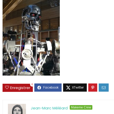
0
Enregistrer
Jean-Marc Méléard
Makeme Crew