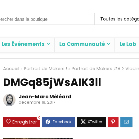
rch
Toutes les catégo
Les Événements
La Communauté
Le Lab
Accueil
»
Portrait de Makers !
»
Portrait de Makers #8 > Vladim
DMGq85jWsAIK3ll
Jean-Marc Méléard
décembre 19, 2017
0
Enregistrer