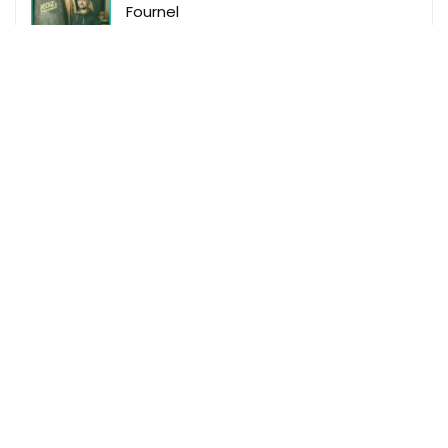
Fournel
Makeme
Makeme Events
Makeme Family
Makeme Le Mag
Makeme Shop
Règles du site
Mentions Légales
Données Personnelles