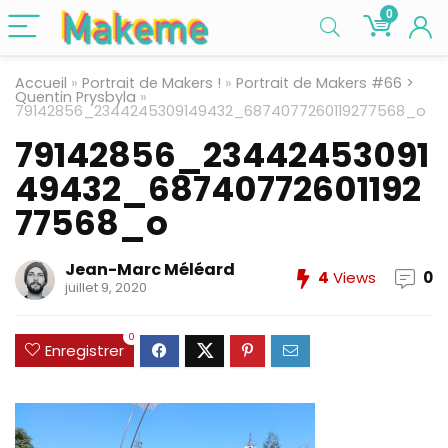
0
Accueil
»
Portrait de Makers !
»
Portrait de Makers #66 >
Quentin Prysbyla
»
79142856_2344245309149432_6874077260119277568_o
79142856_23442453091
49432_68740772601192
77568_o
Jean-Marc Méléard
4
Views
0
juillet 9, 2020
0
Enregistrer