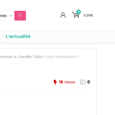
0
0,00
€
ries
L’actualité
Szerman & Camille Turlot
»
N2U-Andalucia 3
16
Views
0