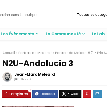
rch
Toutes les catégo
Les Événements
La Communauté
Le Lab
Accueil
»
Portrait de Makers !
»
Portrait de Makers #21 > Éric 
N2U-Andalucia 3
Jean-Marc Méléard
juin 18, 2018
0
Enregistrer