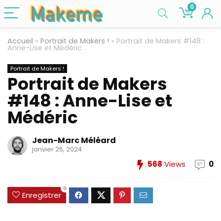
0
Accueil
»
Portrait de Makers !
»
Portrait de Makers #148 :
Anne-Lise et Médéric
Portrait de Makers !
Portrait de Makers
#148 : Anne-Lise et
Médéric
Jean-Marc Méléard
janvier 25, 2024
568
Views
0
0
Enregistrer