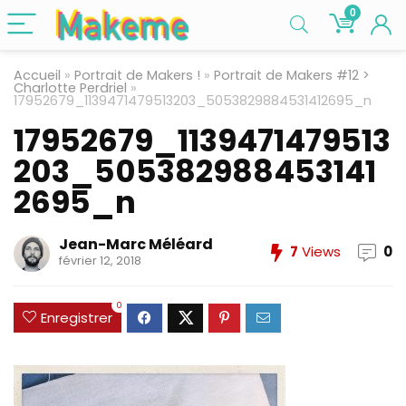
0
Accueil
»
Portrait de Makers !
»
Portrait de Makers #12 >
Charlotte Perdriel
»
17952679_1139471479513203_5053829884531412695_n
17952679_1139471479513
203_505382988453141
2695_n
Jean-Marc Méléard
7
Views
0
février 12, 2018
0
Enregistrer