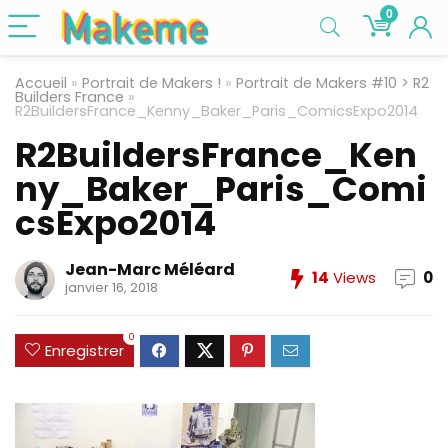
0
Accueil
»
Portrait de Makers !
»
Portrait de Makers #10 > R2
Builders France
»
R2BuildersFrance_Kenny_Baker_Paris_ComicsExpo2014
R2BuildersFrance_Ken
ny_Baker_Paris_Comi
csExpo2014
Jean-Marc Méléard
14
Views
0
janvier 16, 2018
0
Enregistrer