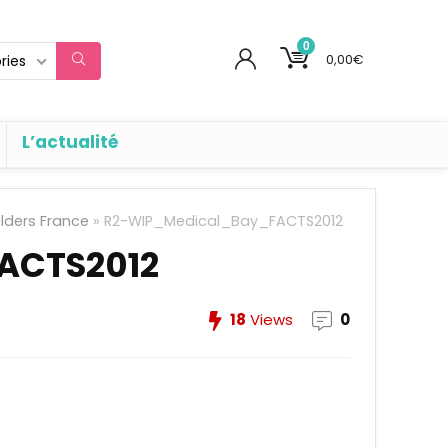
0
0,00
€
ries
L’actualité
ilders France
»
R2-WIP_Medical_Bay_FACTS2012
ACTS2012
18
Views
0