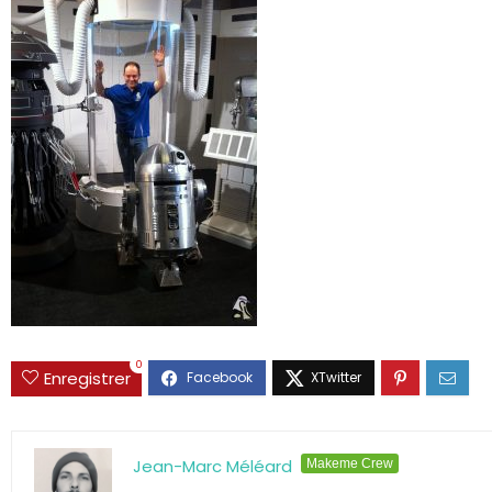
0
Enregistrer
Jean-Marc Méléard
Makeme Crew