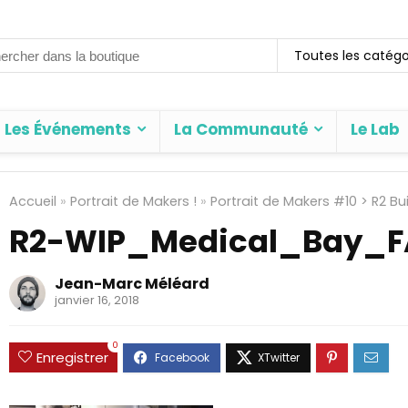
rch
Toutes les catégo
Les Événements
La Communauté
Le Lab
Accueil
»
Portrait de Makers !
»
Portrait de Makers #10 > R2 Bu
R2-WIP_Medical_Bay_F
Jean-Marc Méléard
janvier 16, 2018
0
Enregistrer