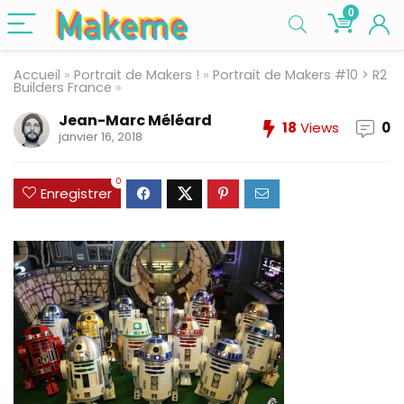
0
Accueil
»
Portrait de Makers !
»
Portrait de Makers #10 > R2
Builders France
»
Jean-Marc Méléard
18
Views
0
janvier 16, 2018
0
Enregistrer