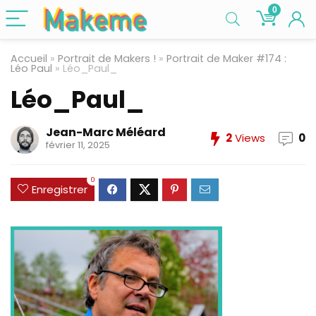
0
Accueil
»
Portrait de Makers !
»
Portrait de Maker #174 :
Léo Paul
»
Léo_Paul_
Léo_Paul_
Jean-Marc Méléard
2
Views
0
février 11, 2025
0
Enregistrer