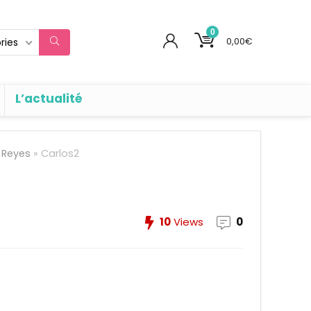
0
0,00
€
ries
L’actualité
s Reyes
»
Carlos2
10
Views
0