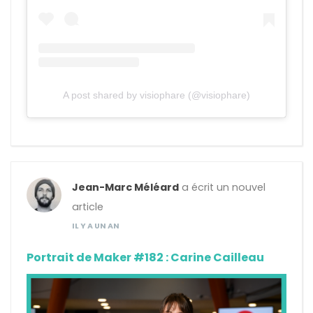
A post shared by visiophare (@visiophare)
Jean-Marc Méléard
a écrit un nouvel
article
IL Y A UN AN
Portrait de Maker #182 : Carine Cailleau