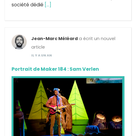
société dédié
[…]
Jean-Marc Méléard
a écrit un nouvel
article
IL Y A UN AN
Portrait de Maker 184 : Sam Verlen