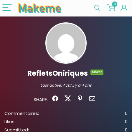
0
RefletsOniriques
Maker
Last active:
Actif il y a 4 ans
SHARE:
Commentaires:
0
Likes:
0
Submitted:
0