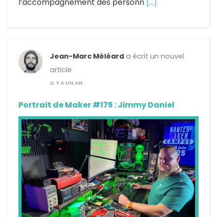
l’accompagnement des personn
[…]
Jean-Marc Méléard
a écrit un nouvel
article
IL Y A UN AN
Portrait de Maker #175 : Jimmy Daniel