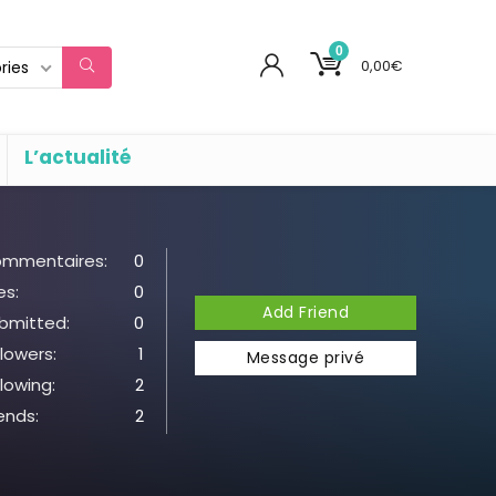
0
0,00
€
ries
L’actualité
mmentaires:
0
es:
0
Add Friend
bmitted:
0
llowers:
1
Message privé
llowing:
2
iends:
2