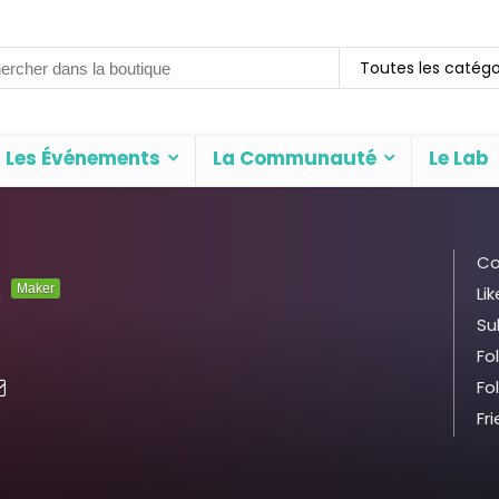
rch
Toutes les catégo
Les Événements
La Communauté
Le Lab
Co
s
Maker
Lik
Su
Fo
Fo
Fr