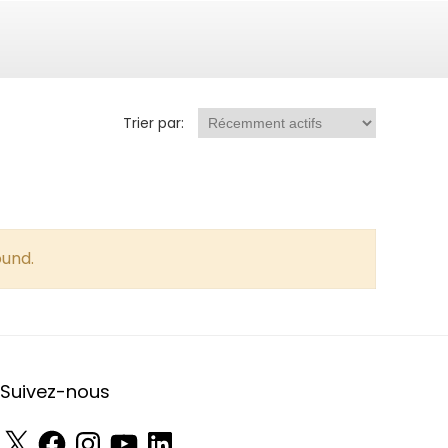
Trier par:
ound.
Suivez-nous
X
Facebook
Instagram
YouTube
LinkedIn