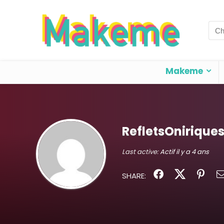
Sea
for:
Makeme
RefletsOnirique
Last active:
Actif il y a 4 ans
SHARE: