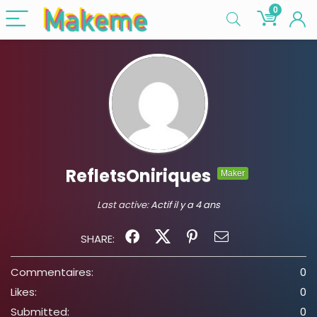
0
RefletsOniriques
Maker
Last active:
Actif il y a 4 ans
SHARE:
Commentaires:
0
Likes:
0
Submitted:
0