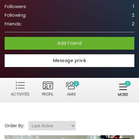
Followers:
1
Following:
2
Friends:
2
Add Friend
Message privé
2
ACTIVITÉS
PROFIL
AMIS
MORE
Order By: