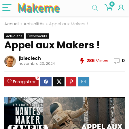
0
Accueil
»
Actualités
»
Appel aux Makers !
Actualités
Événements
Appel aux Makers !
jbleclech
286
Views
0
novembre 23, 2024
0
Enregistrer