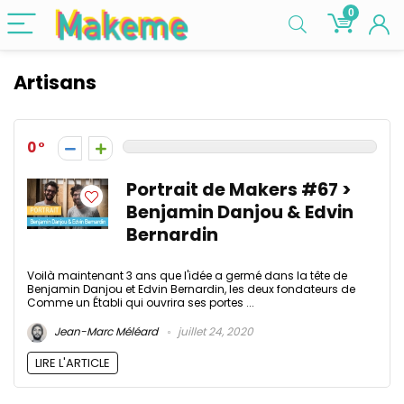
0
Artisans
0
Portrait de Makers #67 >
Benjamin Danjou & Edvin
Bernardin
Voilà maintenant 3 ans que l'idée a germé dans la tête de
Benjamin Danjou et Edvin Bernardin, les deux fondateurs de
Comme un Établi qui ouvrira ses portes ...
Jean-Marc Méléard
juillet 24, 2020
LIRE L'ARTICLE