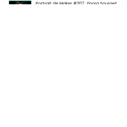
Portrait de Maker #207 : Enora Sourget
Portrait de Maker #206 : Malò
Portrait de Maker #205 : Benjamin
Dufour
Portrait de Maker #204 : Thibaut
Fournel
Makeme
Makeme Events