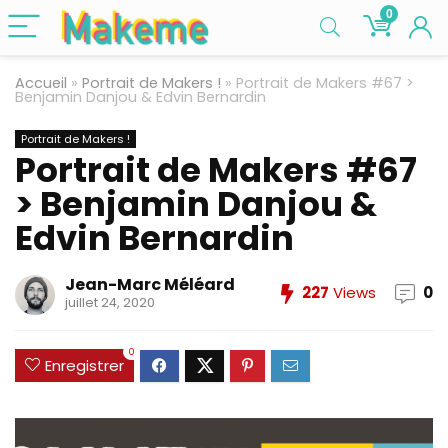
0
Accueil
»
Portrait de Makers !
»
Portrait de Makers #67 >
Benjamin Danjou & Edvin Bernardin
Portrait de Makers !
Portrait de Makers #67
> Benjamin Danjou &
Edvin Bernardin
Jean-Marc Méléard
227
Views
0
juillet 24, 2020
0
Enregistrer