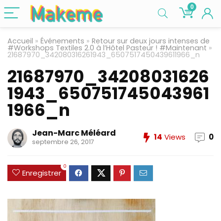
0
Accueil
»
Événements
»
Retour sur deux jours intenses de
#Workshops Textiles 2.0 à l’Hôtel Pasteur ! #Maintenant
»
21687970_342080316261943_6507517450439611966_n
21687970_34208031626
1943_650751745043961
1966_n
Jean-Marc Méléard
14
Views
0
septembre 26, 2017
0
Enregistrer