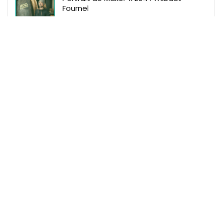
Fournel
Makeme
Makeme Events
Makeme Family
Makeme Le Mag
Makeme Shop
Règles du site
Mentions Légales
Données Personnelles