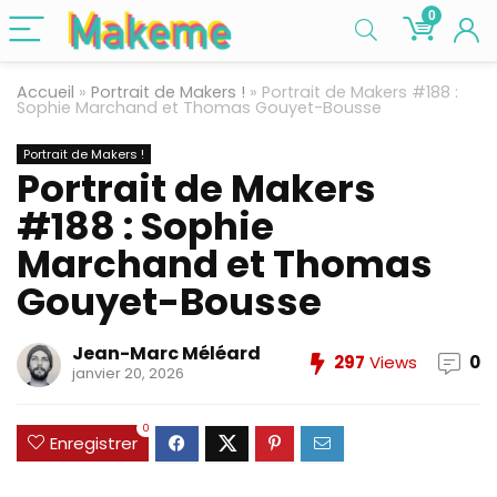
0
Accueil
»
Portrait de Makers !
»
Portrait de Makers #188 :
Sophie Marchand et Thomas Gouyet-Bousse
Portrait de Makers !
Portrait de Makers
#188 : Sophie
Marchand et Thomas
Gouyet-Bousse
Jean-Marc Méléard
297
Views
0
janvier 20, 2026
0
Enregistrer