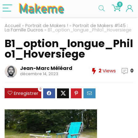
0
Accueil
»
Portrait de Makers !
»
Portrait de Makers #145 :
La Famille Ducros
»
B1_option_longue_Philo1_Hoversiege
B1_option_longue_Phil
o1_Hoversiege
Jean-Marc Méléard
2
Views
0
décembre 14, 2023
0
Enregistrer