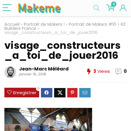
0
Accueil
»
Portrait de Makers !
»
Portrait de Makers #10 > R2
Builders France
»
visage_constructeurs_a_toi_de_jouer2016
visage_constructeurs
_a_toi_de_jouer2016
Jean-Marc Méléard
3
Views
0
janvier 16, 2018
0
Enregistrer