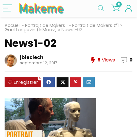
0
Accueil
»
Portrait de Makers !
»
Portrait de Makers #1 >
Gael Langevin (InMoov)
»
News1-02
News1-02
jbleclech
5
Views
0
septembre 12, 2017
0
Enregistrer