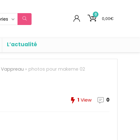
0
0,00
€
ries
L’actualité
an Vappreau
»
photos pour makeme 02
1
View
0