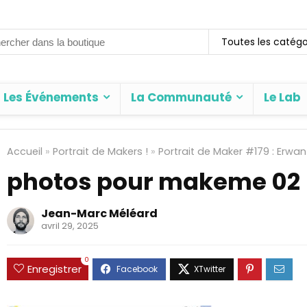
rch
Toutes les catégo
Les Événements
La Communauté
Le Lab
Accueil
»
Portrait de Makers !
»
Portrait de Maker #179 : Erw
photos pour makeme 02
Jean-Marc Méléard
avril 29, 2025
0
Enregistrer