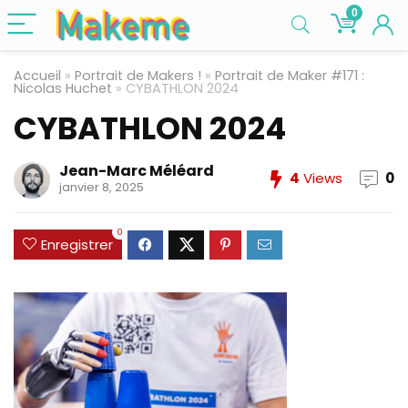
0
Accueil
»
Portrait de Makers !
»
Portrait de Maker #171 :
Nicolas Huchet
»
CYBATHLON 2024
CYBATHLON 2024
Jean-Marc Méléard
4
Views
0
janvier 8, 2025
0
Enregistrer