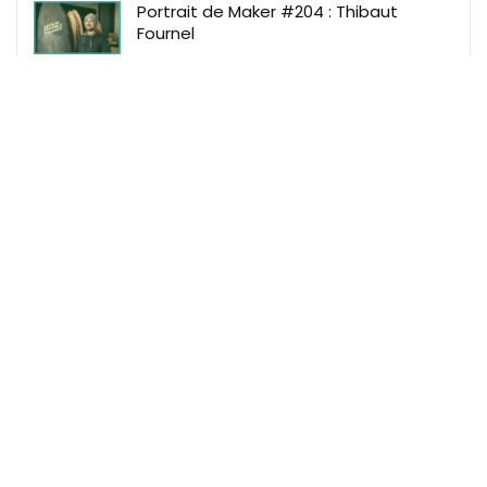
Portrait de Maker #204 : Thibaut
Fournel
Makeme
Makeme Events
Makeme Family
Makeme Le Mag
Makeme Shop
Règles du site
Mentions Légales
Données Personnelles