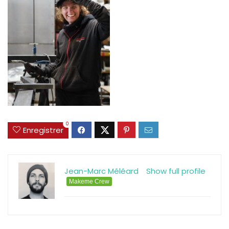
0
Enregistrer
Jean-Marc Méléard
Show full profile
Makeme Crew