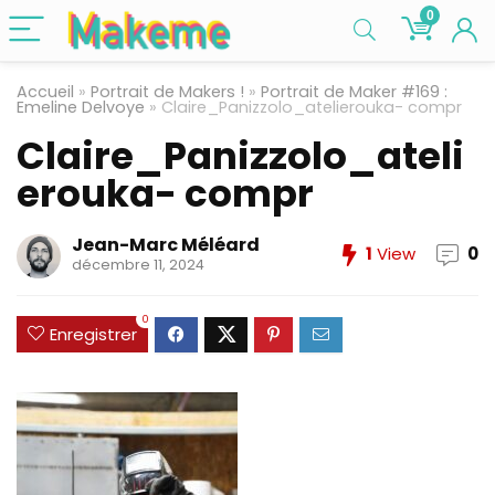
0
Accueil
»
Portrait de Makers !
»
Portrait de Maker #169 :
Emeline Delvoye
»
Claire_Panizzolo_atelierouka- compr
Claire_Panizzolo_ateli
erouka- compr
Jean-Marc Méléard
1
View
0
décembre 11, 2024
0
Enregistrer