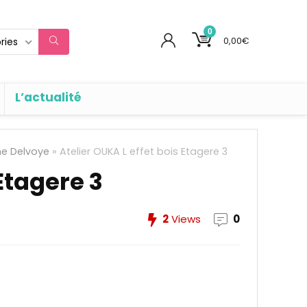
0
0,00
€
ries
L’actualité
ne Delvoye
»
Atelier OUKA L effet bois Etagere 3
Etagere 3
2
Views
0