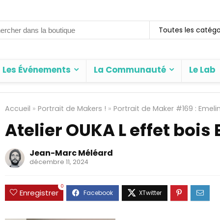
rch
Toutes les catégo
Les Événements
La Communauté
Le Lab
Accueil
»
Portrait de Makers !
»
Portrait de Maker #169 : Emeli
Atelier OUKA L effet bois 
Jean-Marc Méléard
décembre 11, 2024
0
Enregistrer