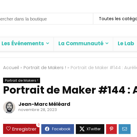
rch
Toutes les catégo
Les Événements
La Communauté
Le Lab
Accueil
»
Portrait de Makers !
»
Portrait de Maker #144 : Auréli
Portrait de Makers !
Portrait de Maker #144 : 
Jean-Marc Méléard
novembre 28, 2023
0
Enregistrer