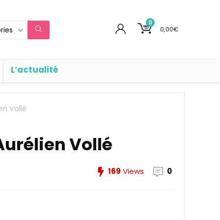
0
0,00
€
ries
L’actualité
en Vollé
Aurélien Vollé
169
Views
0