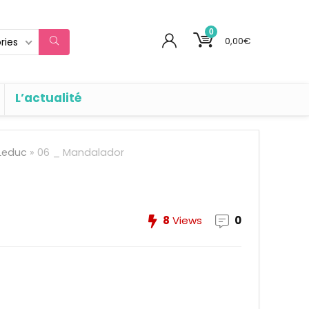
0
0,00
€
ries
L’actualité
 Leduc
»
06 _ Mandalador
8
Views
0