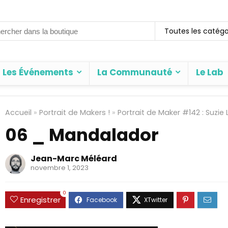
rch
Toutes les catégo
Les Événements
La Communauté
Le Lab
Accueil
»
Portrait de Makers !
»
Portrait de Maker #142 : Suzie
06 _ Mandalador
Jean-Marc Méléard
novembre 1, 2023
0
Enregistrer