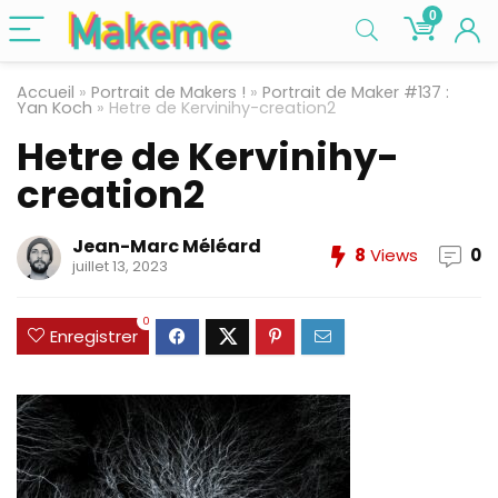
0
Accueil
»
Portrait de Makers !
»
Portrait de Maker #137 :
Yan Koch
»
Hetre de Kervinihy-creation2
Hetre de Kervinihy-
creation2
Jean-Marc Méléard
8
Views
0
juillet 13, 2023
0
Enregistrer