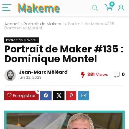
0
Accueil
»
Portrait de Makers !
»
Portrait de Maker #135 :
Dominique Montel
Portrait de Makers !
Portrait de Maker #135 :
Dominique Montel
Jean-Marc Méléard
381
Views
0
juin 22, 2023
0
Enregistrer