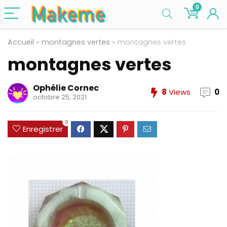
0
Accueil
»
montagnes vertes
»
montagnes vertes
montagnes vertes
Ophélie Cornec
8
Views
0
octobre 25, 2021
0
Enregistrer