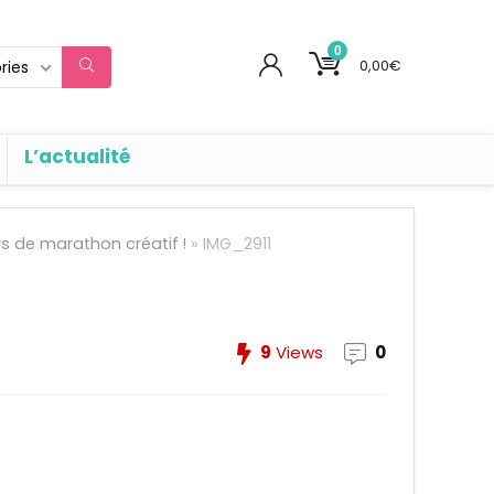
0
0,00
€
ries
L’actualité
urs de marathon créatif !
»
IMG_2911
9
Views
0