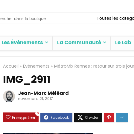
rch
Toutes les catégo
Les Événements
La Communauté
Le Lab
Accueil
»
Événements
»
MétroMix Rennes : retour sur trois jo
IMG_2911
Jean-Marc Méléard
novembre 21, 2017
0
Enregistrer