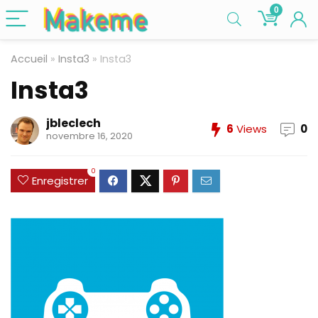
0
Accueil
»
Insta3
»
Insta3
Insta3
jbleclech
6
Views
0
novembre 16, 2020
0
Enregistrer