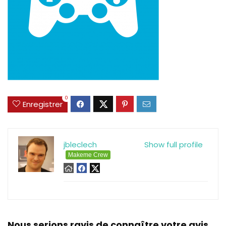
0
Enregistrer
jbleclech
Show full profile
Makeme Crew
Nous serions ravis de connaître votre avis