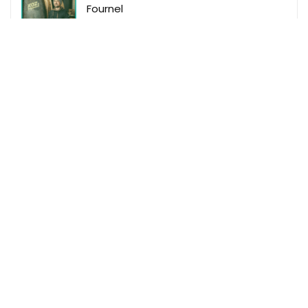
Fournel
Makeme
Makeme Events
Makeme Family
Makeme Le Mag
Makeme Shop
Règles du site
Mentions Légales
Données Personnelles