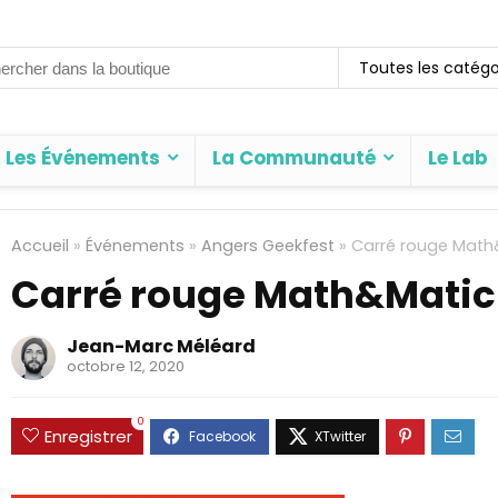
rch
Toutes les catégo
Les Événements
La Communauté
Le Lab
Accueil
»
Événements
»
Angers Geekfest
»
Carré rouge Math
Carré rouge Math&Matic
Jean-Marc Méléard
octobre 12, 2020
0
Enregistrer