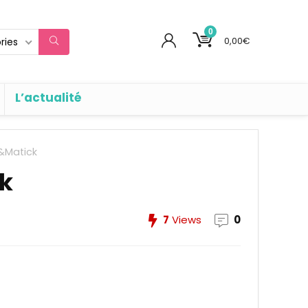
0
0,00
€
ries
L’actualité
&Matick
k
7
Views
0