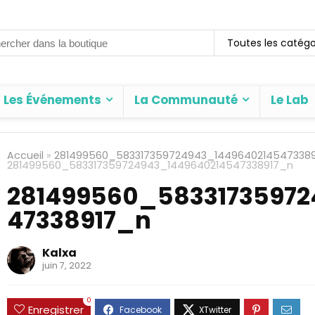
rch
Toutes les catégo
Les Événements
La Communauté
Le Lab
Accueil
»
281499560_583317359724943_1449640214547338
281499560_583317359724943_1449640214547338917_n
281499560_58331735972
47338917_n
Kalxa
juin 7, 2022
0
Enregistrer