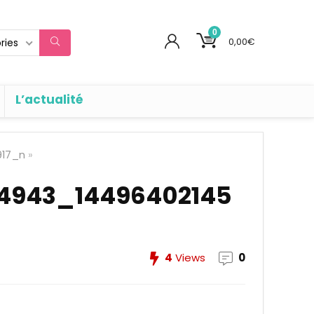
0
0,00
€
ries
L’actualité
917_n
»
4943_14496402145
4
Views
0