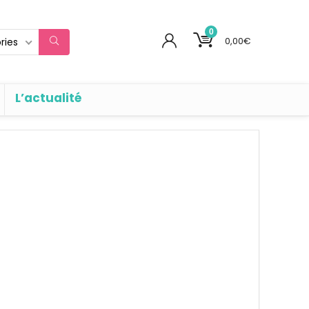
0
0,00
€
ries
L’actualité