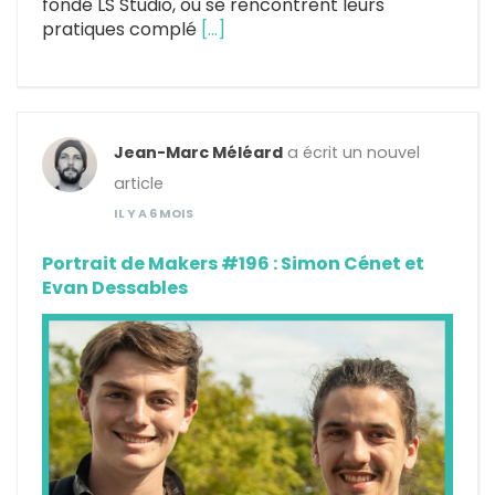
fondé LS Studio, où se rencontrent leurs
pratiques complé
[…]
Jean-Marc Méléard
a écrit un nouvel
article
IL Y A 6 MOIS
Portrait de Makers #196 : Simon Cénet et
Evan Dessables