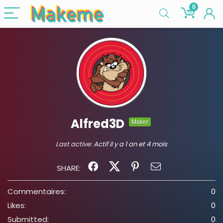
0
Alfred3D
Maker
Last active:
Actif il y a 1 an et 4 mois
SHARE:
Commentaires:
0
Likes:
0
Submitted:
0