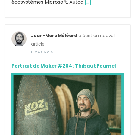
écosystèmes Microsoft. Autod
[…]
Jean-Marc Méléard
a écrit un nouvel
article
IL Y A 2 MOIS
Portrait de Maker #204 : Thibaut Fournel