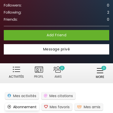
Followers:
0
Following:
2
Friends:
0
Add Friend
Message privé
0
ACTIVITÉS
PROFIL
AMIS
MORE
Mes activités
Mes citations
Abonnement
Mes favoris
Mes amis