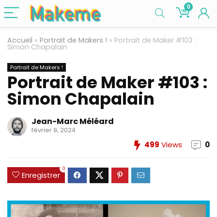
0
Accueil
»
Portrait de Makers !
»
Portrait de Maker #103 :
Simon Chapalain
Portrait de Makers !
Portrait de Maker #103 :
Simon Chapalain
Jean-Marc Méléard
février 9, 2024
499
Views
0
0
Enregistrer