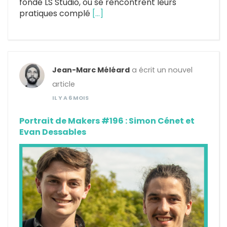
fondé LS Studio, où se rencontrent leurs
pratiques complé
[…]
Jean-Marc Méléard
a écrit un nouvel
article
IL Y A 6 MOIS
Portrait de Makers #196 : Simon Cénet et
Evan Dessables