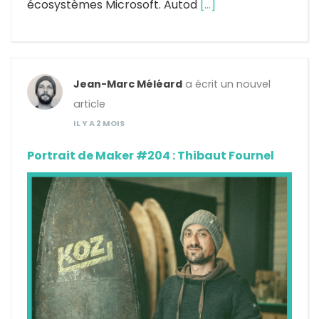
écosystèmes Microsoft. Autod
[…]
Jean-Marc Méléard
a écrit un nouvel
article
IL Y A 2 MOIS
Portrait de Maker #204 : Thibaut Fournel