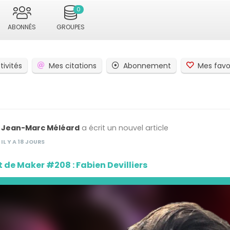
0
ABONNÉS
GROUPES
tivités
Mes citations
Abonnement
Mes favo
Jean-Marc Méléard
a écrit un nouvel article
IL Y A 18 JOURS
t de Maker #208 : Fabien Devilliers