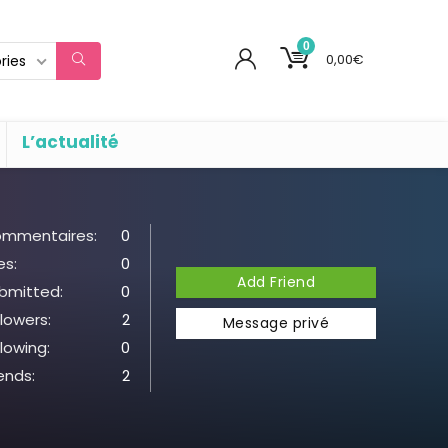
0
0,00
€
ries
L’actualité
mmentaires:
0
es:
0
Add Friend
bmitted:
0
llowers:
2
Message privé
llowing:
0
iends:
2