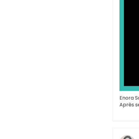
Enora S
Après s