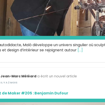
autodidacte, Malò développe un univers singulier où sculp
 et design d’intérieur se rejoignent autour
[…]
Jean-Marc Méléard
a écrit un nouvel article
IL Y A 2 MOIS
t de Maker #205 : Benjamin Dufour