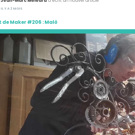
Jean-Marc Méléard
a écrit un nouvel article
IL Y A 2 MOIS
t de Maker #206 : Malò