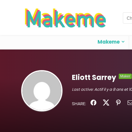
Sea
for:
Makeme
Eliott Sarrey
Maker
Last active:
Actif il y a 8 ans et 
SHARE: