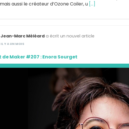
mais aussi le créateur d’Ozone Coiler, u
[…]
Jean-Marc Méléard
a écrit un nouvel article
IL Y A UN MOIS
t de Maker #207 : Enora Sourget