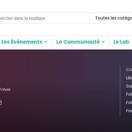
rch
Toutes les catégo
Les Événements
La Communauté
Le Lab
Co
Lik
Su
10 mois
Fo
Fo
Fr