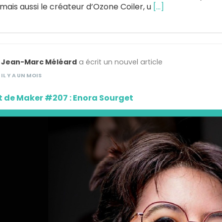
mais aussi le créateur d’Ozone Coiler, u
[…]
Jean-Marc Méléard
a écrit un nouvel article
IL Y A UN MOIS
t de Maker #207 : Enora Sourget