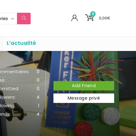
0
0,00
€
ries
L’actualité
mmentaires:
0
es:
0
Add Friend
bmitted:
0
llowers:
4
Message privé
llowing:
1
iends:
4