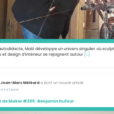
autodidacte, Malò développe un univers singulier où sculp
 et design d’intérieur se rejoignent autour
[…]
Jean-Marc Méléard
a écrit un nouvel article
IL Y A 2 MOIS
t de Maker #205 : Benjamin Dufour