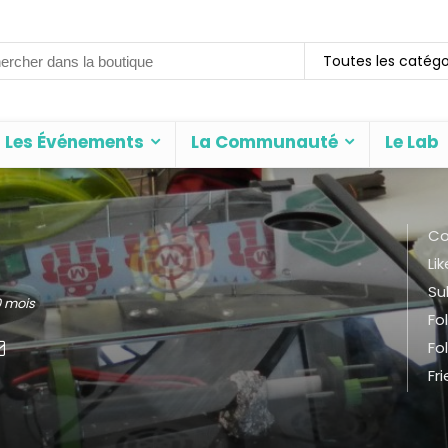
rch
Toutes les catégo
Les Événements
La Communauté
Le Lab
Co
Lik
Su
10 mois
Fo
Fo
Fr