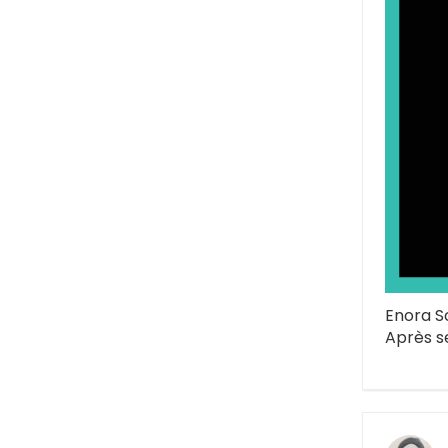
Enora S
Après s