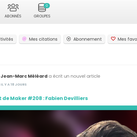
0
ABONNÉS
GROUPES
tivités
Mes citations
Abonnement
Mes favo
Jean-Marc Méléard
a écrit un nouvel article
IL Y A 18 JOURS
t de Maker #208 : Fabien Devilliers