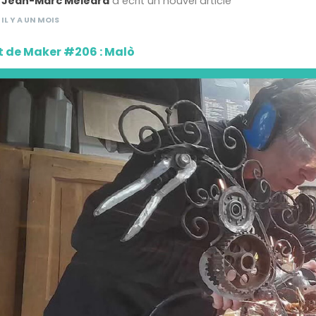
Jean-Marc Méléard
a écrit un nouvel article
IL Y A UN MOIS
t de Maker #206 : Malò