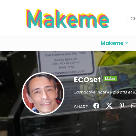
Sea
for:
Makeme
ECOset
Maker
Last active:
Actif il y a 8 ans et 
SHARE: