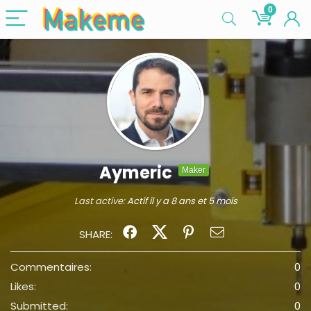
0
Aymeric
Maker
Last active:
Actif il y a 8 ans et 5 mois
SHARE:
Commentaires:
0
Likes:
0
Submitted:
0