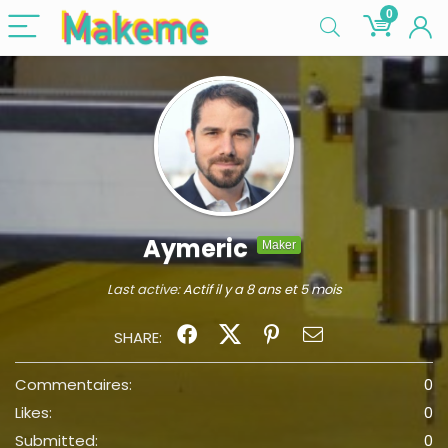
0
Aymeric
Maker
Last active:
Actif il y a 8 ans et 5 mois
SHARE:
Commentaires:
0
Likes:
0
Submitted:
0