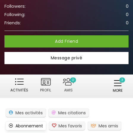
Followers:
0
Following:
0
Friends:
0
Add Friend
Message privé
0
ACTIVITÉS
PROFIL
AMIS
MORE
Mes activités
Mes citations
Abonnement
Mes favoris
Mes amis