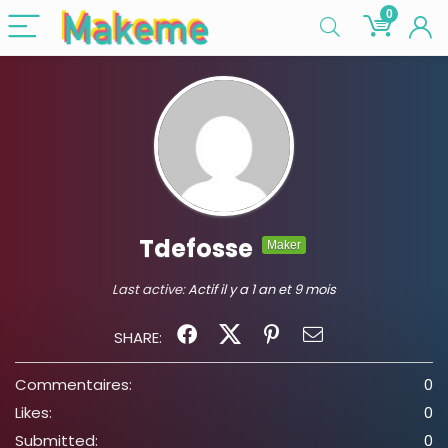
0
Tdefosse
Maker
Last active:
Actif il y a 1 an et 9 mois
SHARE:
Commentaires:
0
Likes:
0
Submitted:
0